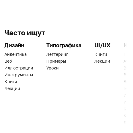
Часто ищут
Дизайн
Типографика
UI/UX
Ин
Айдентика
Леттеринг
Книги
Han
Веб
Примеры
Лекции
Ати
Иллюстрации
Уроки
Веб
Инструменты
Вид
Книги
Виз
Лекции
Геро
Инс
Инт
Кни
Кур
Лек