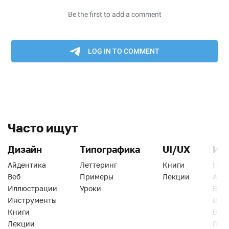
Часто ищут
Дизайн
Типографика
UI/UX
Ин
Айдентика
Леттеринг
Книги
Han
Веб
Примеры
Лекции
Ати
Иллюстрации
Уроки
Веб
Инструменты
Вид
Книги
Виз
Лекции
Геро