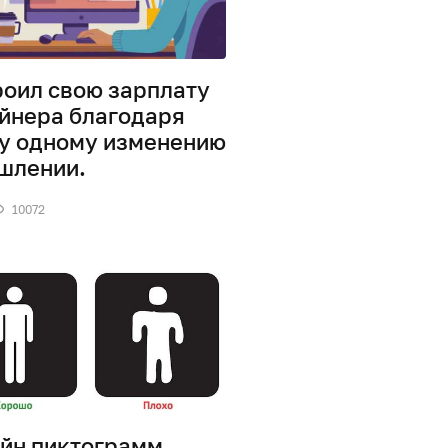
роил свою зарплату
йнера благодаря
у одному изменению
шлении.
10072
йн пиктограмм