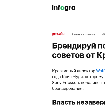
2 мин на чтение
ДИЗАЙН
Брендируй п
советов от К
Креативный директор
Wolf
года Крис Муди, которому 
Sony Ericsson, поделился
брендирования.
Власть незаве