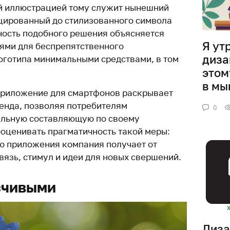
 иллюстрацией тому служит нынешний
дуцированный до стилизованного символа
ость подобного решения объясняется
Я ут
ми для беспрепятственного
диза
оготипа минимальными средствами, в том
этом
в мы
приложение для смартфонов раскрывает
енда, позволяя потребителям
0
альную составляющую по своему
ооценивать прагматичность такой меры:
ю приложения компания получает от
вязь, стимул и идеи для новых свершений.
счивыми
Диза