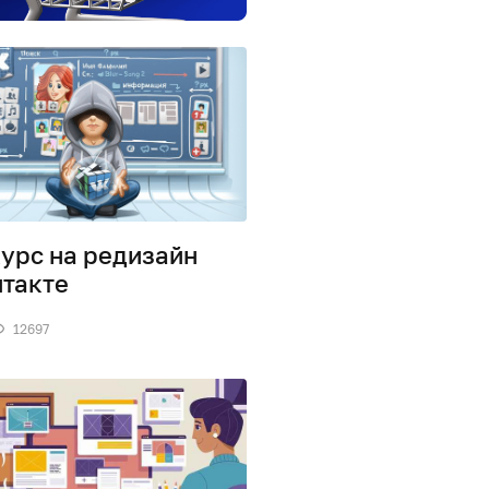
урс на редизайн
такте
12697