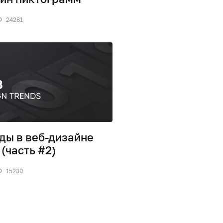
24281
ды в веб-дизайне
 (часть #2)
15230