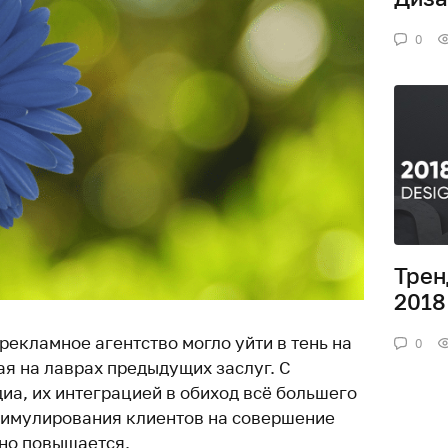
0
Трен
2018
рекламное агентство могло уйти в тень на
0
ая на лаврах предыдущих заслуг. С
иа, их интеграцией в обиход всё большего
тимулирования клиентов на совершение
но повышается.