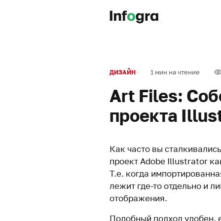
1 мин на чтение
ДИЗАЙН
Art Files: С
проекта Illus
Как часто вы сталкивались
проект Adobe Illustrator к
Т.е. когда импортированна
лежит где-то отдельно и л
отображения.
Подобный подход удобен, 