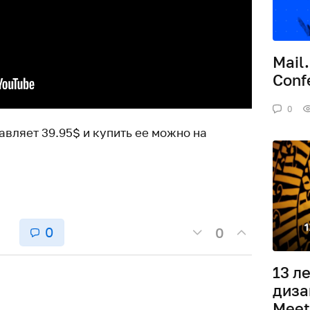
Mail
Conf
0
авляет 39.95$ и купить ее можно на
0
0
13 л
диза
Meet