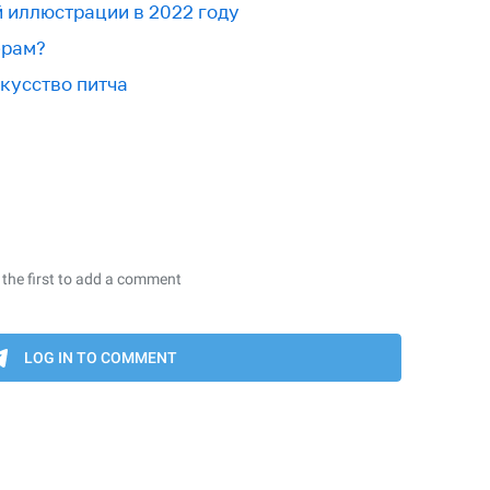
й иллюстрации в 2022 году
ерам?
скусство питча