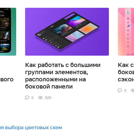
Как работать с большими
Как 
группами элементов,
боко
вого
расположенными на
сэко
боковой панели
0
0
926
для выбора цветовых схем