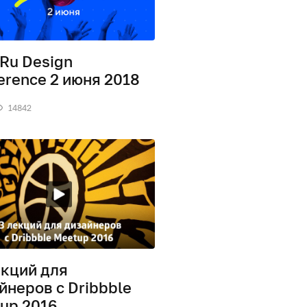
.Ru Design
erence 2 июня 2018
14842
екций для
йнеров с Dribbble
up 2016