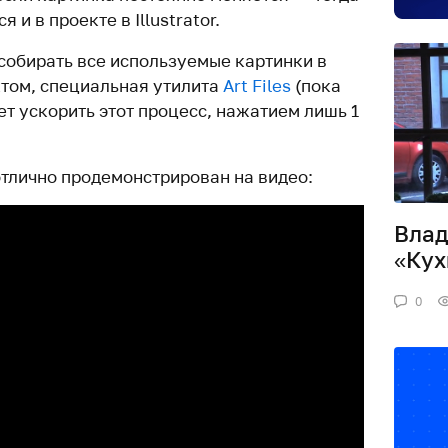
 и в проекте в Illustrator.
 собирать все используемые картинки в
ктом, специальная утилита
Art Files
(пока
т ускорить этот процесс, нажатием лишь 1
тлично продемонстрирован на видео:
Влад
«Кух
0