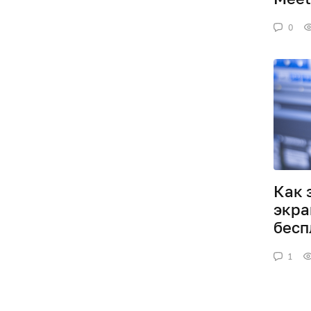
0
Как 
экра
бесп
1