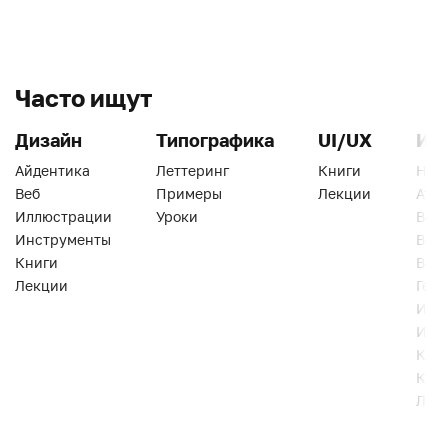
Часто ищут
Дизайн
Типографика
UI/UX
Ин
Айдентика
Леттеринг
Книги
Han
Веб
Примеры
Лекции
Ати
Иллюстрации
Уроки
Веб
Инструменты
Вид
Книги
Виз
Лекции
Геро
Инс
Инт
Кни
Кур
Лек