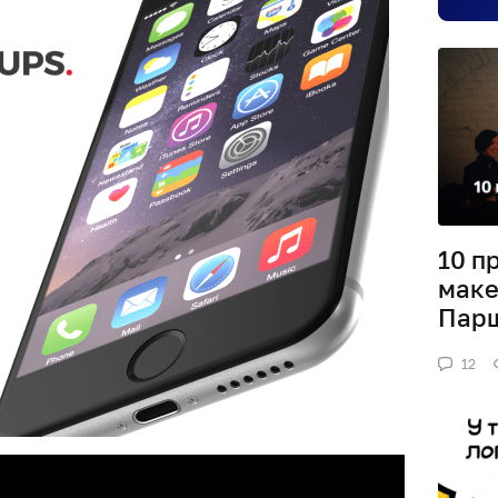
10 п
маке
Пар
12