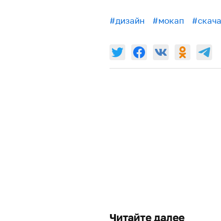
#дизайн
#мокап
#скача
Читайте далее