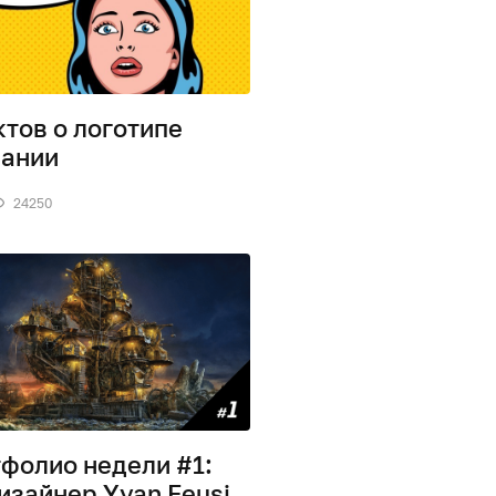
ктов о логотипе
ании
24250
фолио недели #1:
изайнер Yvan Feusi