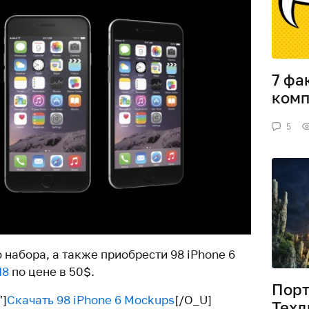
7 фа
комп
5
набора, а также приобрести 98 iPhone 6
I8
по цене в 50$.
Порт
”]
Скачать 98 iPhone 6 Mockups
[/O_U]
Техд