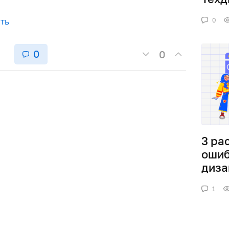
ть
0
0
0
3 ра
ошиб
диза
1