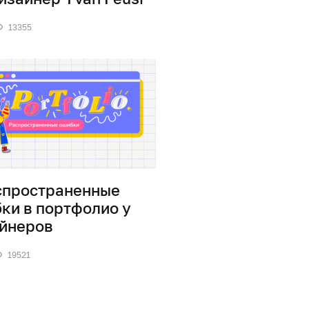
13355
спространенные
ки в портфолио у
йнеров
19521