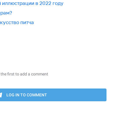
й иллюстрации в 2022 году
ерам?
скусство питча