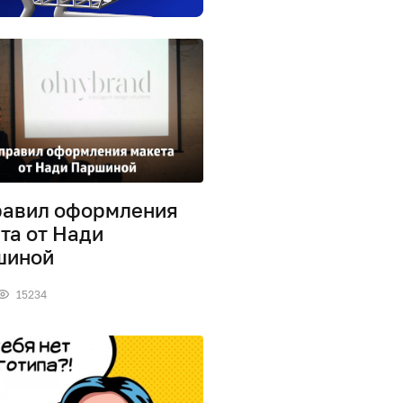
равил оформления
та от Нади
шиной
15234