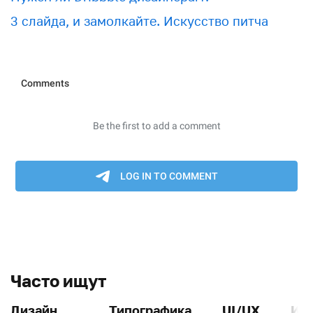
3 слайда, и замолкайте. Искусство питча
Часто ищут
Дизайн
Типографика
UI/UX
Ин