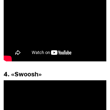
4. «Swoosh»