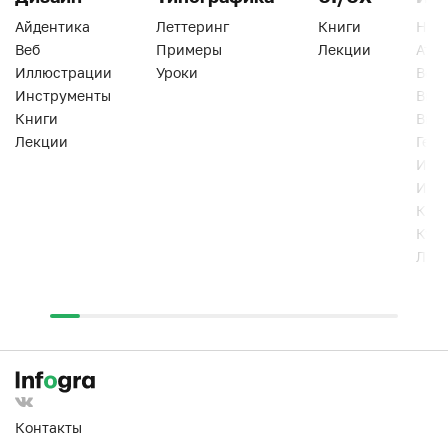
Айдентика
Леттеринг
Книги
Han
Веб
Примеры
Лекции
Ати
Иллюстрации
Уроки
Веб
Инструменты
Вид
Книги
Виз
Лекции
Геро
Инс
Инт
Кни
Кур
Лек
Контакты