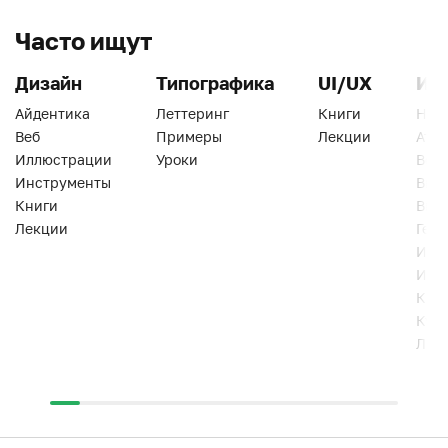
Часто ищут
Дизайн
Типографика
UI/UX
Ин
Айдентика
Леттеринг
Книги
Han
Веб
Примеры
Лекции
Ати
Иллюстрации
Уроки
Веб
Инструменты
Вид
Книги
Виз
Лекции
Геро
Инс
Инт
Кни
Кур
Лек