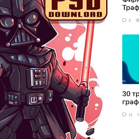
Тра
0
30 т
граф
11