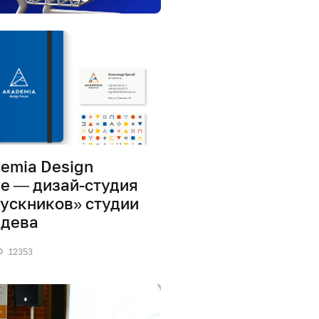
emia Design
e — дизай-студия
ускников» студии
дева
12353