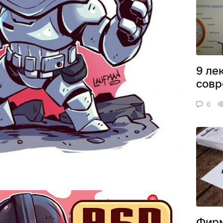
9 ле
совр
0
Фирм