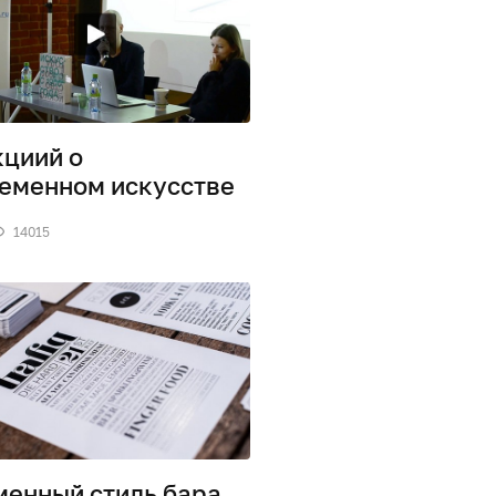
кциий о
еменном искусстве
14015
енный стиль бара