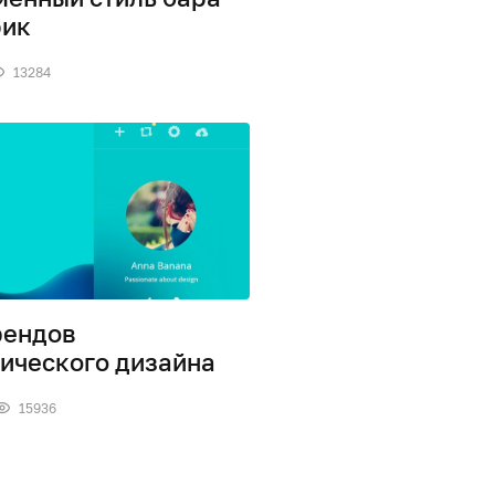
фик
13284
рендов
ического дизайна
15936