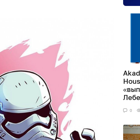
Akad
Hous
«вып
Лебе
0