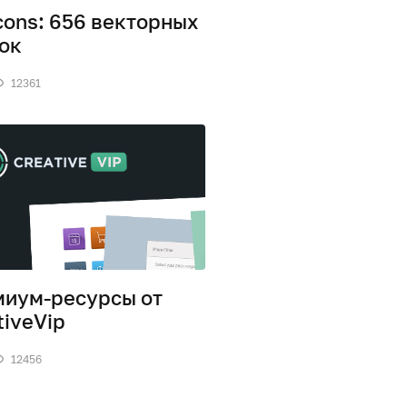
cons: 656 векторных
ок
12361
иум-ресурсы от
tiveVip
12456