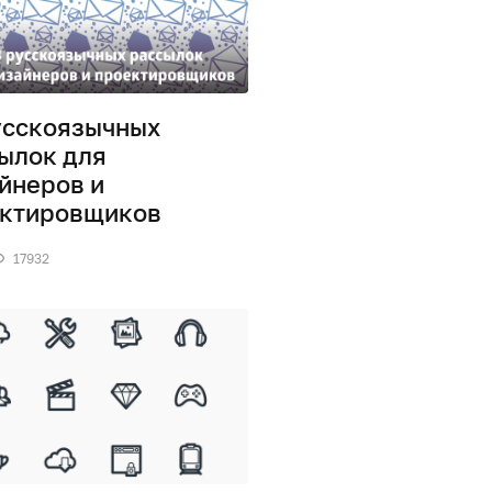
усскоязычных
ылок для
йнеров и
ктировщиков
17932