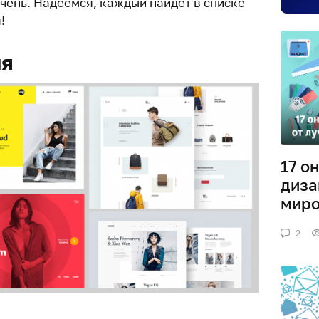
очень. Надеемся, каждый найдет в списке
!
ия
17 о
диза
миро
2