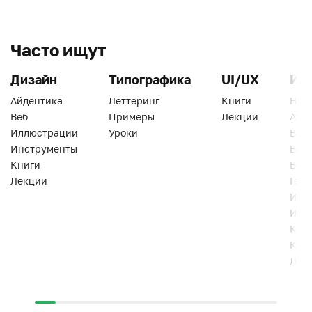
Часто ищут
Дизайн
Типографика
UI/UX
Ин
Айдентика
Леттеринг
Книги
Han
Веб
Примеры
Лекции
Ати
Иллюстрации
Уроки
Веб
Инструменты
Вид
Книги
Виз
Лекции
Геро
Инс
Инт
Кни
Кур
Лек