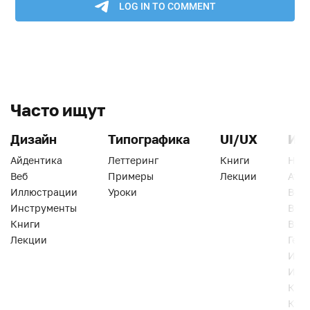
Часто ищут
Дизайн
Типографика
UI/UX
Ин
Айдентика
Леттеринг
Книги
Han
Веб
Примеры
Лекции
Ати
Иллюстрации
Уроки
Веб
Инструменты
Вид
Книги
Виз
Лекции
Геро
Инс
Инт
Кни
Кур