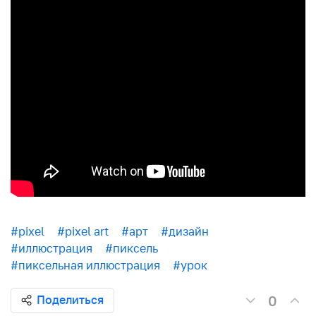
#pixel
#pixel art
#арт
#дизайн
#иллюстрация
#пиксель
#пиксельная иллюстрация
#урок
0
Поделиться