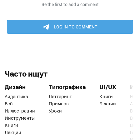
Часто ищут
Дизайн
Типографика
UI/UX
Ин
Айдентика
Леттеринг
Книги
Han
Веб
Примеры
Лекции
Ати
Иллюстрации
Уроки
Веб
Инструменты
Вид
Книги
Виз
Лекции
Геро
Инс