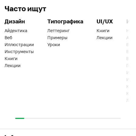
Часто ищут
Дизайн
Типографика
UI/UX
Ин
Айдентика
Леттеринг
Книги
Han
Веб
Примеры
Лекции
Ати
Иллюстрации
Уроки
Веб
Инструменты
Вид
Книги
Виз
Лекции
Геро
Инс
Инт
Кни
Кур
Лек