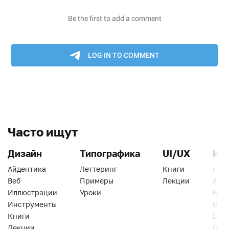
Часто ищут
Дизайн
Типографика
UI/UX
Ин
Айдентика
Леттеринг
Книги
Han
Веб
Примеры
Лекции
Ати
Иллюстрации
Уроки
Веб
Инструменты
Вид
Книги
Виз
Лекции
Геро