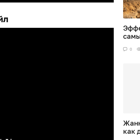
йл
Эффе
самы
0
Жанн
как 