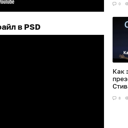
0
файл в PSD
Как 
през
Стив
8