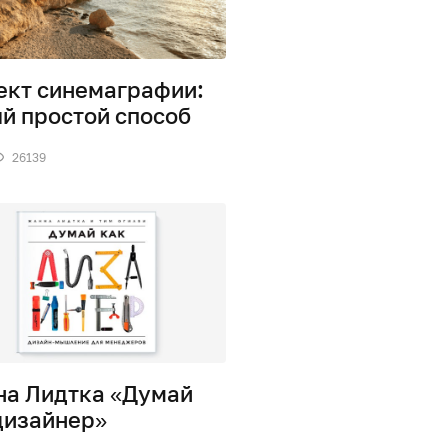
кт синемаграфии:
й простой способ
26139
а Лидтка «Думай
дизайнер»