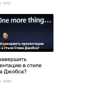
16722
завершить
ентацию в стиле
а Джобса?
20489