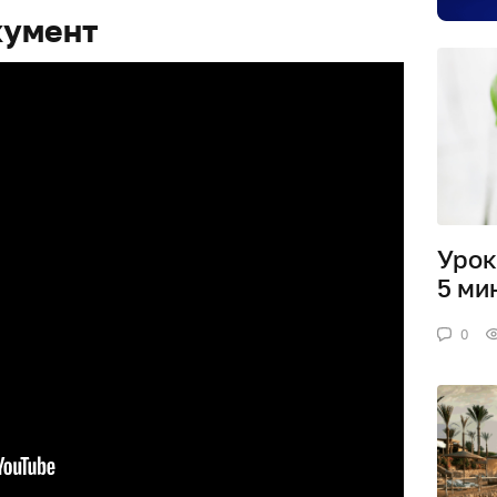
кумент
Урок
5 ми
0