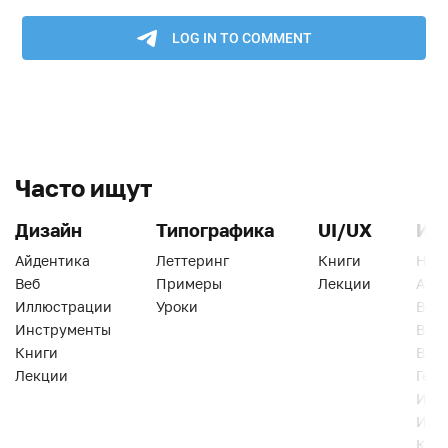
Часто ищут
Дизайн
Типографика
UI/UX
Ин
Айдентика
Леттеринг
Книги
Han
Веб
Примеры
Лекции
Ати
Иллюстрации
Уроки
Веб
Инструменты
Вид
Книги
Виз
Лекции
Геро
Инс
Инт
Кни