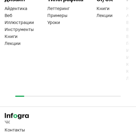
Айдентика
Леттеринг
Книги
Han
Веб
Примеры
Лекции
Ати
Иллюстрации
Уроки
Веб
Инструменты
Вид
Книги
Виз
Лекции
Геро
Инс
Инт
Кни
Кур
Лек
Контакты