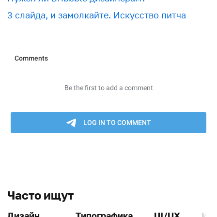
3 слайда, и замолкайте. Искусство питча
Часто ищут
Дизайн
Типографика
UI/UX
Ин