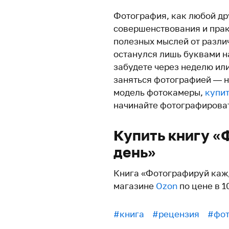
Фотография, как любой др
совершенствования и практ
полезных мыслей от разли
останулся лишь буквами н
забудете через неделю ил
заняться фотографией — н
модель фотокамеры,
купи
начинайте фотографироват
Купить книгу 
день»
Книга «Фотографируй кажд
магазине
Ozon
по цене в 1
#книга
#рецензия
#фо