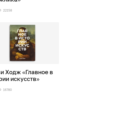
22158
и Ходж «Главное в
рии искусств»
16780