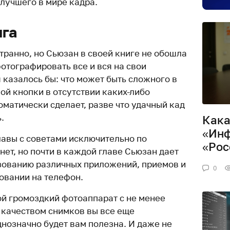
лучшего в мире кадра.
ига
транно, но Сьюзан в своей книге не обошла
отографировать все и вся на свои
 казалось бы: что может быть сложного в
ой кнопки в отсутствии каких-либо
оматически сделает, разве что удачный кад
.
Кака
«Инф
лавы с советами исключительно по
«Рос
нет, но почти в каждой главе Сьюзан дает
зованию различных приложений, приемов и
0
овании на телефон.
бой громоздкий фотоаппарат с не менее
 качеством снимков вы все еще
днозначно будет вам полезна. И даже не