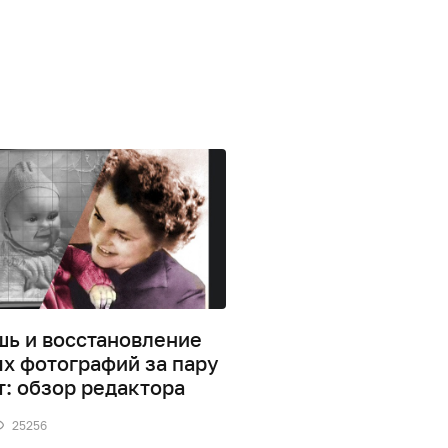
шь и восстановление
PhotoDIVA: быстра
ых фотографий за пару
на профессиональ
т: обзор редактора
уровне для новичк
25256
0
19774