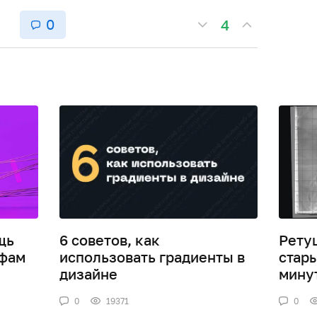
0
4
щь
6 советов, как
Рету
афам
использовать градиенты в
стар
дизайне
мину
0
19371
0