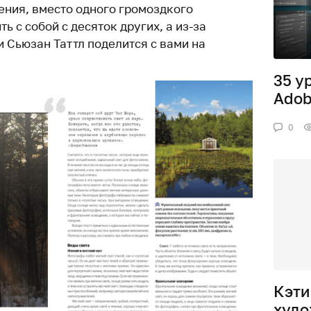
тения, вместо одного громоздкого
ь с собой с десяток других, а из-за
 Сьюзан Таттл поделится с вами на
35 у
Adob
0
Кэти
худо