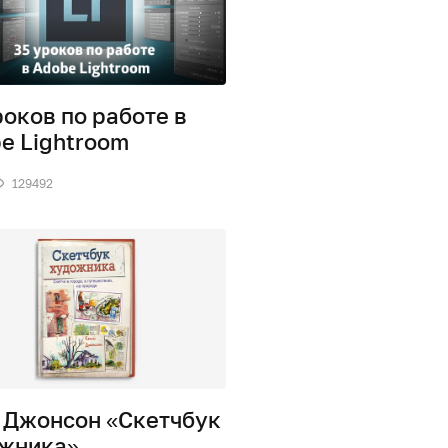
роков по работе в
e Lightroom
129492
 Джонсон «Скетчбук
жника»