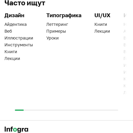
Часто ищут
Дизайн
Типографика
UI/UX
Ин
Айдентика
Леттеринг
Книги
Han
Веб
Примеры
Лекции
Ати
Иллюстрации
Уроки
Веб
Инструменты
Вид
Книги
Виз
Лекции
Геро
Инс
Инт
Кни
Кур
Лек