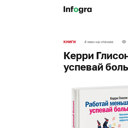
4 мин на чтение
КНИГИ
Керри Глисо
успевай бол