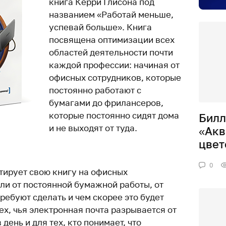
книга Керри Глисона под
названием «Работай меньше,
успевай больше». Книга
посвящена оптимизации всех
областей деятельности почти
каждой профессии: начиная от
офисных сотрудников, которые
постоянно работают с
бумагами до фрилансеров,
которые постоянно сидят дома
Билл
и не выходят от туда.
«Акв
цвет
0
тирует свою книгу на офисных
ли от постоянной бумажной работы, от
требуют сделать и чем скорее это будет
тех, чья электронная почта разрывается от
день и для тех, кто понимает, что