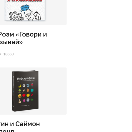
Роэм «Говори и
зывай»
18660
ин и Саймон
ленд