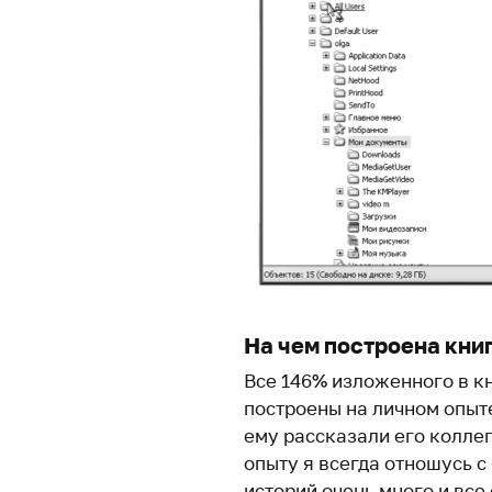
На чем построена кни
Все 146% изложенного в к
построены на личном опыте
ему рассказали его коллег
опыту я всегда отношусь 
историй очень много и все