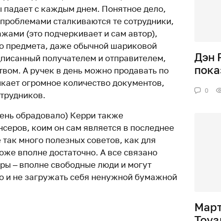
ы падает с каждым днем. Понятное дело,
 проблемами сталкиваются те сотрудники,
жами (это подчеркивает и сам автор),
о предмета, даже обычной шариковой
Дэн 
одписанный получателем и отправителем,
пока
вом. А ручек в день можно продавать по
икает огромное количество документов,
0
отрудников.
чень обрадовало) Керри также
нсеров, коим он сам является в последнее
 так много полезных советов, как для
оже вполне достаточно. А все связано
еры – вполне свободные люди и могут
но и не загружать себя ненужной бумажной
Март
Тоуз