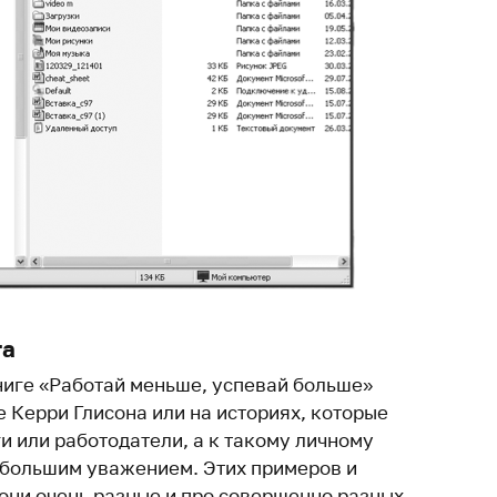
га
ниге «Работай меньше, успевай больше»
 Керри Глисона или на историях, которые
и или работодатели, а к такому личному
с большим уважением. Этих примеров и
 они очень разные и про совершенно разных