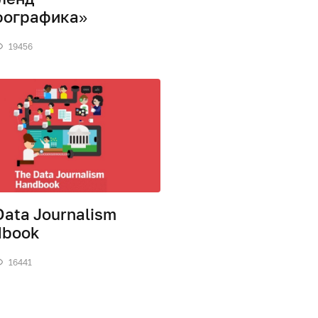
фографика»
19456
Data Journalism
dbook
16441