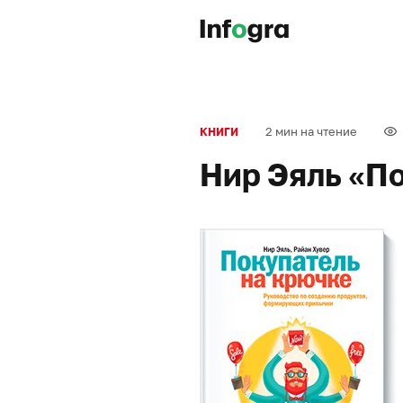
2 мин на чтение
КНИГИ
Нир Эяль «П