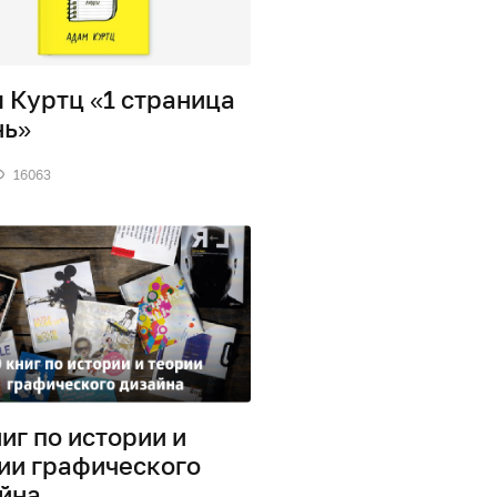
 Куртц «1 страница
нь»
16063
ниг по истории и
ии графического
йна