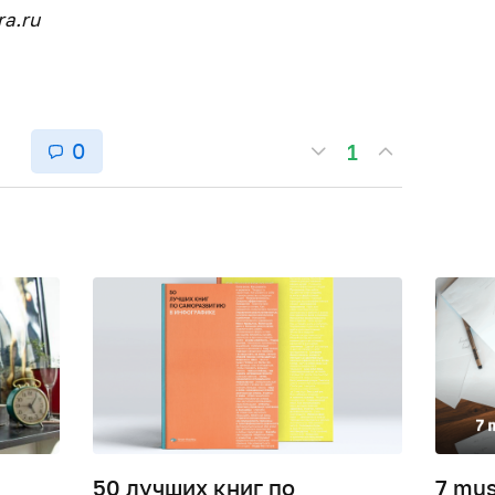
ra.ru
0
1
О
50 лучших книг по
7 mus