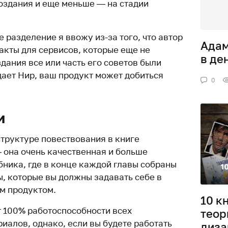
создания и еще меньше — на стадии
 разделение я ввожу из-за того, что автор
Адам
акты для сервисов, которые еще не
в де
здания все или часть его советов были
дает Нир, ваш продукт может добиться
0
и
структуре повествования в книге
 она очень качественная и больше
бника, где в конце каждой главы собраны
ы, которые вы должны задавать себе в
м продуктом.
10 к
т 100% работоспособности всех
теор
иалов, однако, если вы будете работать
диза