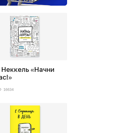
 Неккель «Начни
ас!»
16634