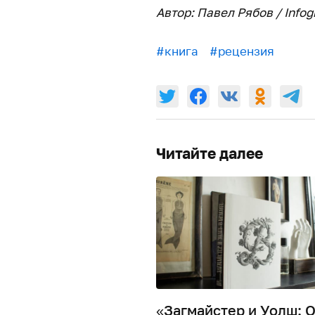
Автор: Павел Рябов / Infog
#книга
#рецензия
Читайте далее
«Загмайстер и Уолш: 