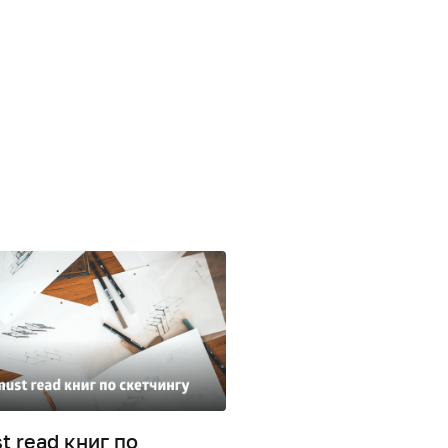
t read книг по
«Теперь вы это вид