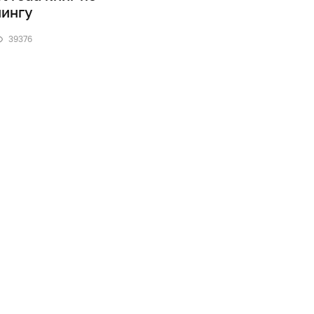
чингу
Майкл Бейрут
39376
0
19267