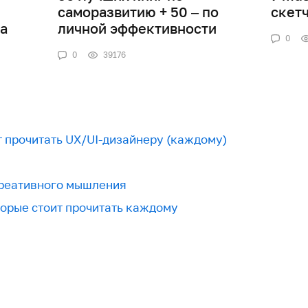
саморазвитию + 50 – по
скет
а
личной эффективности
0
0
39176
т прочитать UX/UI-дизайнеру (каждому)
креативного мышления
торые стоит прочитать каждому