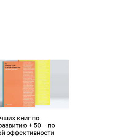
чших книг по
22 лучших сервиса
азвитию + 50 – по
создания инфогра
ой эффективности
0
97659