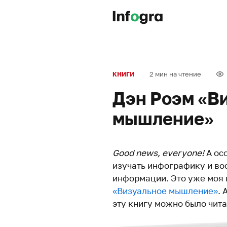
2 мин на чтение
КНИГИ
Дэн Роэм «В
мышление»
Good news, everyone!
А осо
изучать инфографику и в
информации. Это уже моя 
«Визуальное мышление»
. 
эту книгу можно было чита