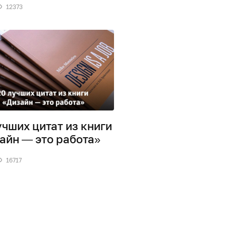
12373
учших цитат из книги
айн — это работа»
16717