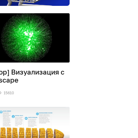
ор] Визуализация с
scape
15610