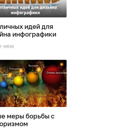
тличных идей для
йна инфографики
64539
е меры борьбы с
роризмом