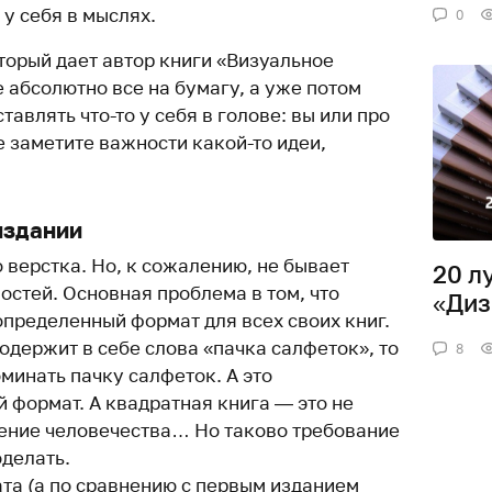
 у себя в мыслях.
0
торый дает автор книги «Визуальное
абсолютно все на бумагу, а уже потом
авлять что-то у себя в голове: вы или про
не заметите важности какой-то идеи,
издании
 верстка. Но, к сожалению, не бывает
20 л
остей. Основная проблема в том, что
«Диз
определенный формат для всех своих книг.
содержит в себе слова «пачка салфеток», то
8
минать пачку салфеток. А это
 формат. А квадратная книга — это не
ение человечества… Но таково требование
оделать.
ата (а по сравнению с первым изданием