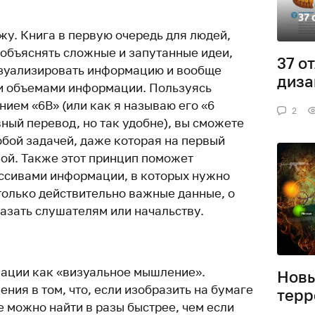
ажу. Книга в первую очередь для людей,
 объяснять сложные и запутанные идеи,
37 о
изуализировать информацию и вообще
диза
и объемами информации. Пользуясь
ием «6В» (или как я называю его «6
2
ный перевод, но так удобне), вы сможете
юбой задачей, даже которая на первый
ой. Также этот принцип поможет
ссивами информации, в которых нужно
только действительно важные данные, о
азать слушателям или начальству.
кации как «визуальное мышление».
Новы
ния в том, что, если изобразить на бумаге
тер
 можно найти в разы быстрее, чем если