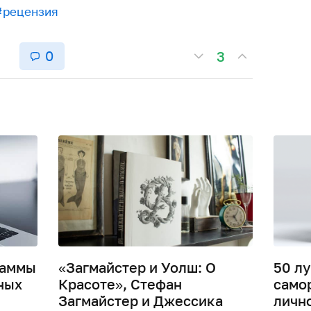
#рецензия
0
3
раммы
«Загмайстер и Уолш: О
50 лу
ных
Красоте», Стефан
самор
Загмайстер и Джессика
личн