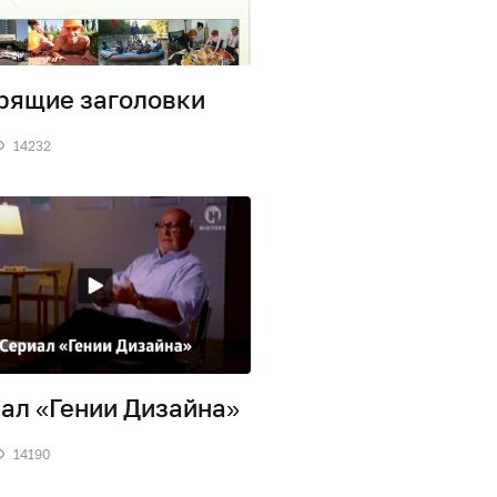
рящие заголовки
14232
ал «Гении Дизайна»
14190