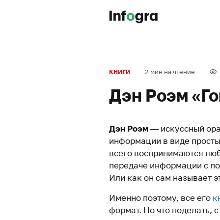
2 мин на чтение
КНИГИ
Дэн Роэм «Го
Дэн Роэм
— искуссный ора
информации в виде прост
всего воспринимаются любо
передаче информации с по
Или как он сам называет э
Именно поэтому, все его
к
формат. Но что поделать, 