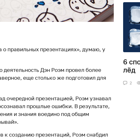
а о правильных презентациях», думаю, у
6 сп
лёд
 деятельность Дэн Роэм провел более
аверное, еще столько же подготовил для
2
ад очередной презентацией, Роэм узнавал
 осознавал прошлые ошибки. В результате,
дения и знания воедино под общим
зывай».
 к созданию презентаций, Роэм снабдил