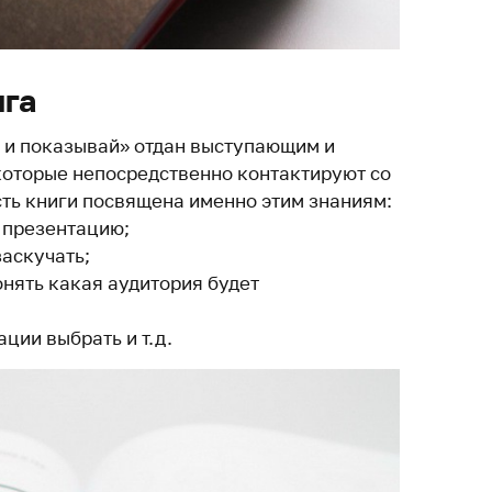
ига
и и показывай» отдан выступающим и
 которые непосредственно контактируют со
ть книги посвящена именно этим знаниям:
в презентацию;
заскучать;
онять какая аудитория будет
ации выбрать и т.д.