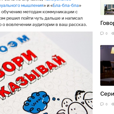
зуального мышления
» и «
Бла-бла-бла
»
 обучению методам коммуникации с
оэм решил пойти чуть дальше и написал
Гово
 о вовлечении аудитории в ваш рассказ.
0
Сери
0