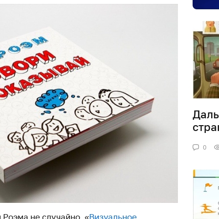
Даль
стра
0
 Роэма не случайно, «
Визуальное