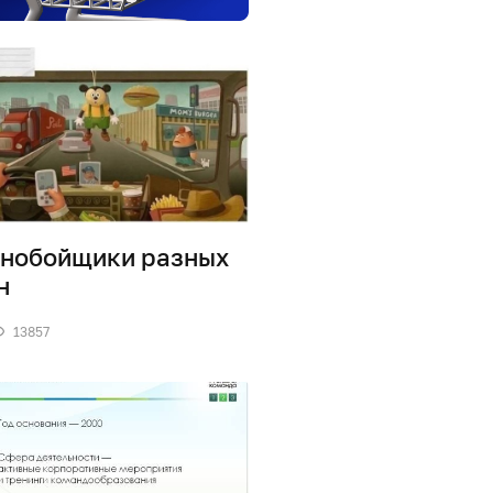
нобойщики разных
н
13857