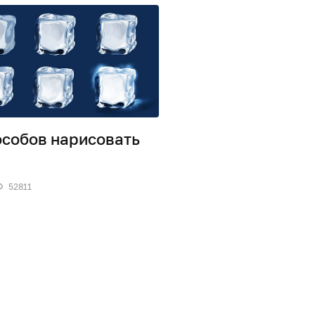
особов нарисовать
52811