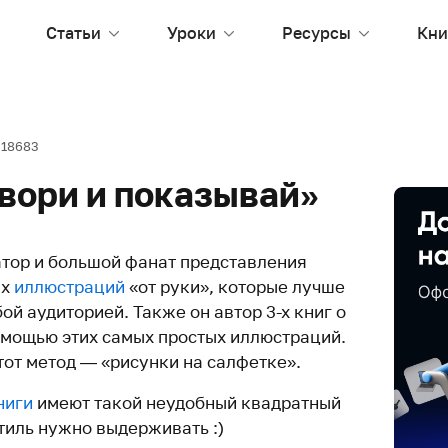
Статьи
Уроки
Ресурсы
Кни
18683
вори и показывай»
тор и большой фанат представления
ых
иллюстраций
«от руки», которые лучше
й аудиторией. Также он автор 3-х книг о
мощью этих самых простых иллюстраций.
тот метод — «рисунки на салфетке».
ниги
имеют такой неудобный квадратный
стиль нужно выдерживать :)