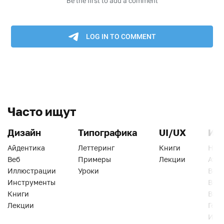
Часто ищут
Дизайн
Типографика
UI/UX
Ин
Айдентика
Леттеринг
Книги
Han
Веб
Примеры
Лекции
Ати
Иллюстрации
Уроки
Веб
Инструменты
Вид
Книги
Виз
Лекции
Геро
Инс