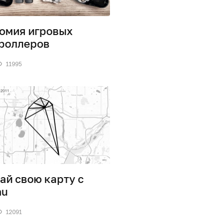
омия игровых
роллеров
11995
ай свою карту с
hu
12091