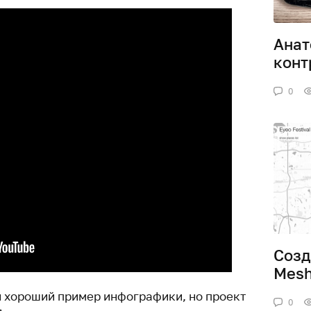
Анат
конт
0
Созд
Mes
й хороший пример инфографики, но проект
0