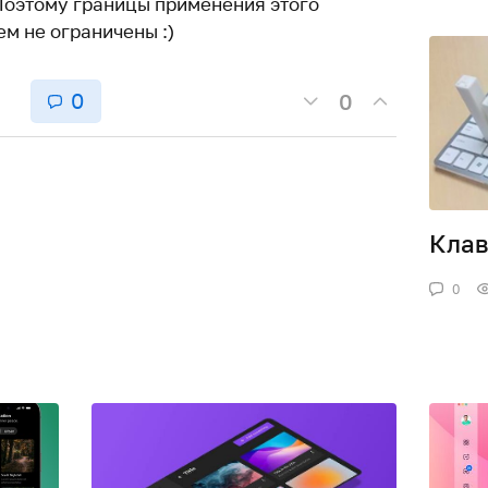
 Поэтому границы применения этого
м не ограничены :)
0
0
Клав
0