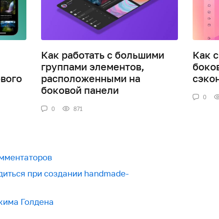
Как работать с большими
Как 
группами элементов,
боко
вого
расположенными на
сэко
боковой панели
0
0
871
мментаторов
диться при создании handmade-
жима Голдена