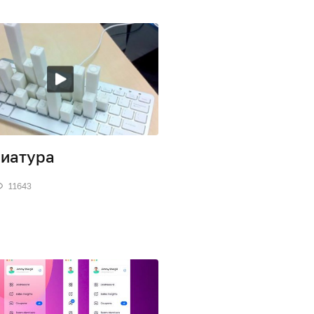
иатура
11643