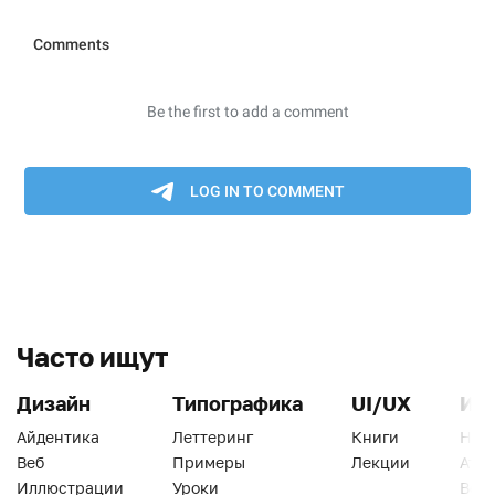
Часто ищут
Дизайн
Типографика
UI/UX
Ин
Айдентика
Леттеринг
Книги
Han
Веб
Примеры
Лекции
Ати
Иллюстрации
Уроки
Веб