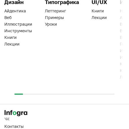
Дизайн
Типографика
UI/UX
Ин
Айдентика
Леттеринг
Книги
Han
Веб
Примеры
Лекции
Ати
Иллюстрации
Уроки
Веб
Инструменты
Вид
Книги
Виз
Лекции
Геро
Инс
Инт
Кни
Кур
Лек
Контакты