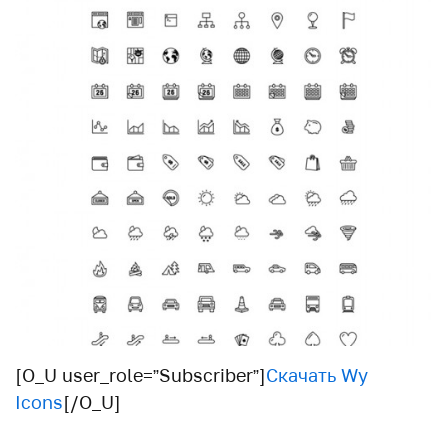
[O_U user_role=”Subscriber”]
Скачать Wy
Icons
[/O_U]