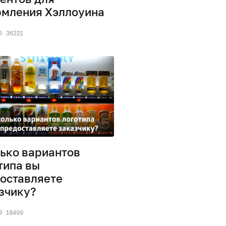
мления Хэллоуина
36221
ько вариантов
типа вы
оставляете
зчику?
18499