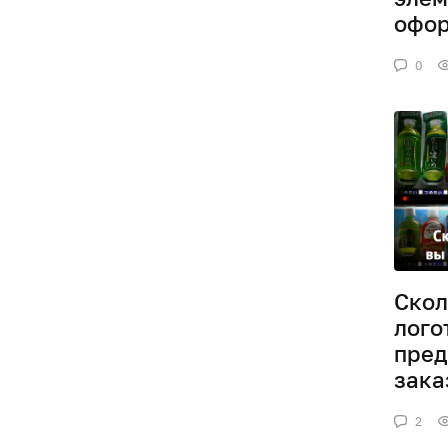
офор
0
Скол
лого
пред
зака
2