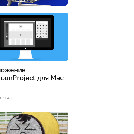
ложение
ounProject для Mac
13453