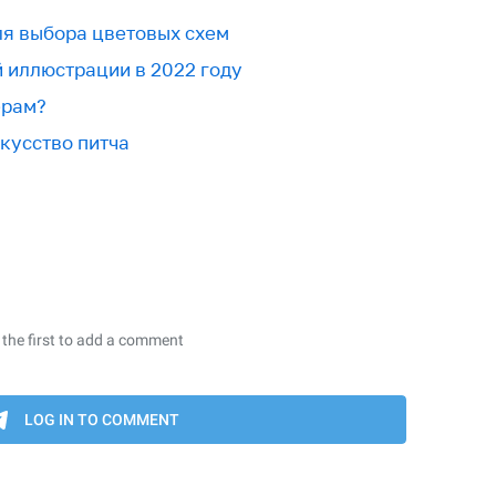
для выбора цветовых схем
й иллюстрации в 2022 году
ерам?
скусство питча