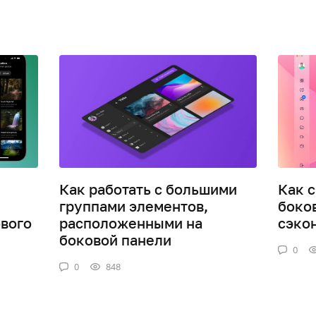
Как работать с большими
Как 
группами элементов,
боко
вого
расположенными на
сэко
боковой панели
0
0
848