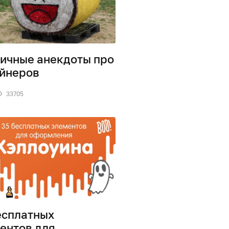
ичные анекдоты про
йнеров
33705
есплатных
ентов для