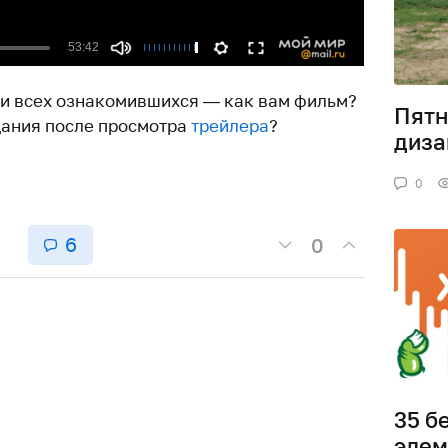
и всех ознакомившихся — как вам фильм?
Пятн
дания после просмотра
трейлера
?
диза
0
6
0
35 б
элем