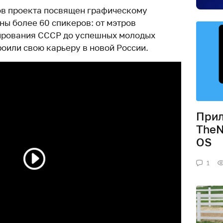
ов проекта посвящен графическому
ны более 60 спикеров: от мэтров
ирования СССР до успешных молодых
оили свою карьеру в новой России.
При
TheN
OS
1