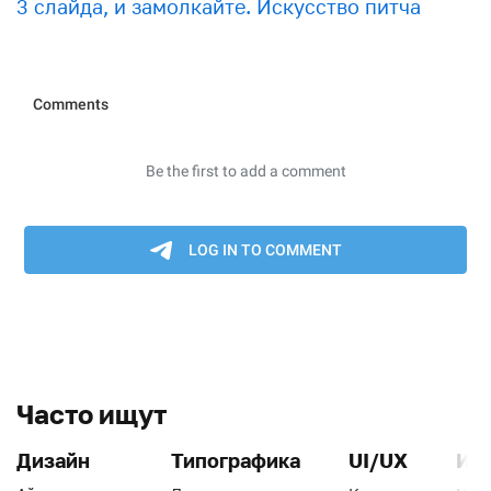
3 слайда, и замолкайте. Искусство питча
Часто ищут
Дизайн
Типографика
UI/UX
Ин