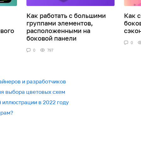
Как работать с большими
Как 
группами элементов,
боко
вого
расположенными на
сэко
боковой панели
0
0
797
зайнеров и разработчиков
для выбора цветовых схем
й иллюстрации в 2022 году
ерам?