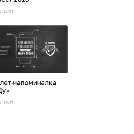
14077
лет-напоминалка
Ду»
16477