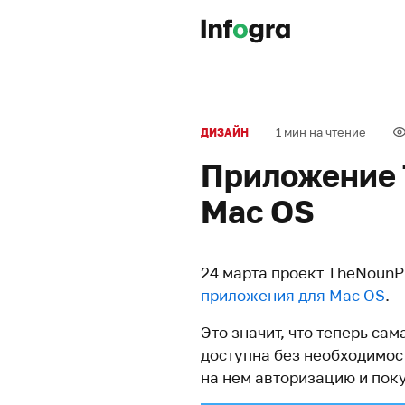
1 мин на чтение
ДИЗАЙН
Приложение 
Mac OS
24 марта проект TheNounP
приложения для Mac OS
.
Это значит, что теперь са
доступна без необходимост
на нем авторизацию и пок