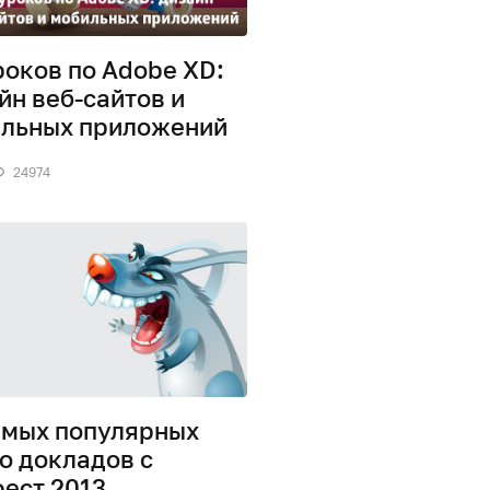
роков по Adobe XD:
йн веб-сайтов и
льных приложений
24974
амых популярных
о докладов с
ест 2013