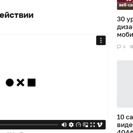
ействии
30 у
диза
моби
0
10 с
виде
404ф