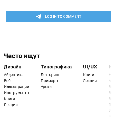
Часто ищут
Дизайн
Типографика
UI/UX
Ин
Айдентика
Леттеринг
Книги
Han
Веб
Примеры
Лекции
Ати
Иллюстрации
Уроки
Веб
Инструменты
Вид
Книги
Виз
Лекции
Геро
Инс
Инт