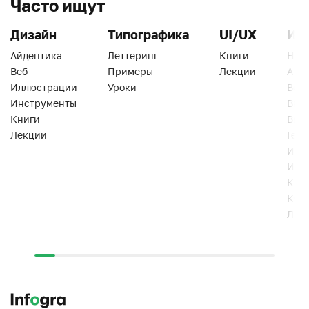
Часто ищут
Дизайн
Типографика
UI/UX
Ин
Айдентика
Леттеринг
Книги
Han
Веб
Примеры
Лекции
Ати
Иллюстрации
Уроки
Веб
Инструменты
Вид
Книги
Виз
Лекции
Геро
Инс
Инт
Кни
Кур
Лек