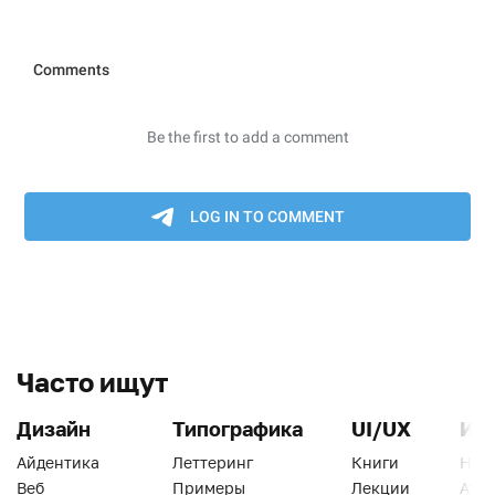
Часто ищут
Дизайн
Типографика
UI/UX
Ин
Айдентика
Леттеринг
Книги
Han
Веб
Примеры
Лекции
Ати