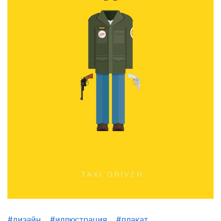
#дизайн
#иллюстрация
#плакат