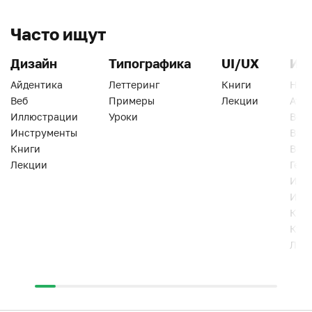
Часто ищут
Дизайн
Типографика
UI/UX
Ин
Айдентика
Леттеринг
Книги
Han
Веб
Примеры
Лекции
Ати
Иллюстрации
Уроки
Веб
Инструменты
Вид
Книги
Виз
Лекции
Геро
Инс
Инт
Кни
Кур
Лек