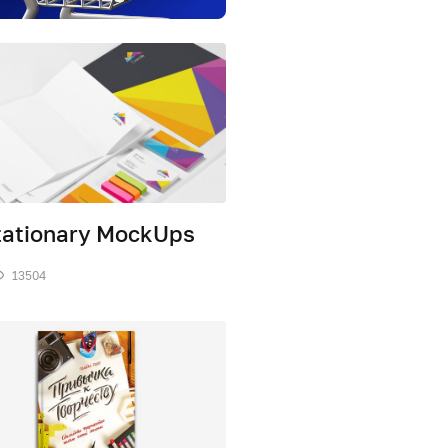
tationary MockUps
13504