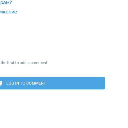
ерам?
вижение