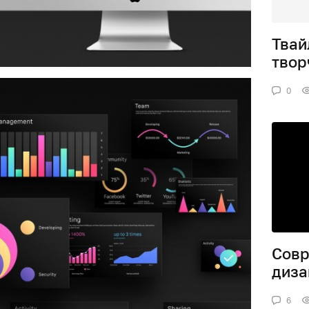
Твай
твор
0
Совр
диза
6