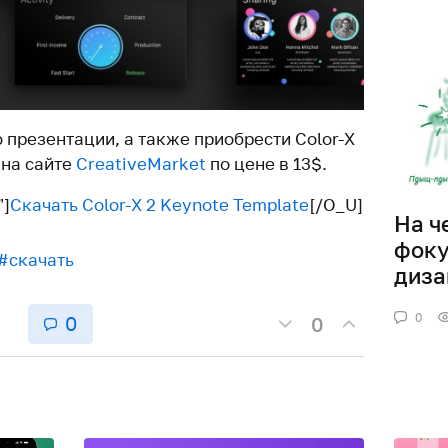
 презентации, а также приобрести Color-X
 на сайте
CreativeMarket
по цене в 13$.
”]
Скачать Color-X 2 Keynote Template
[/O_U]
На ч
фоку
#скачать
диза
0
0
0