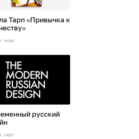
ла Тарп «Привычка к
честву»
16484
еменный русский
йн
14667