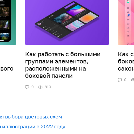
Как работать с большими
Как 
группами элементов,
боко
вого
расположенными на
сэко
боковой панели
0
0
910
для выбора цветовых схем
й иллюстрации в 2022 году