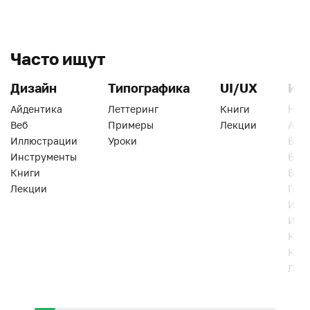
Часто ищут
Дизайн
Типографика
UI/UX
Ин
Айдентика
Леттеринг
Книги
Han
Веб
Примеры
Лекции
Ати
Иллюстрации
Уроки
Веб
Инструменты
Вид
Книги
Виз
Лекции
Геро
Инс
Инт
Кни
Кур
Лек