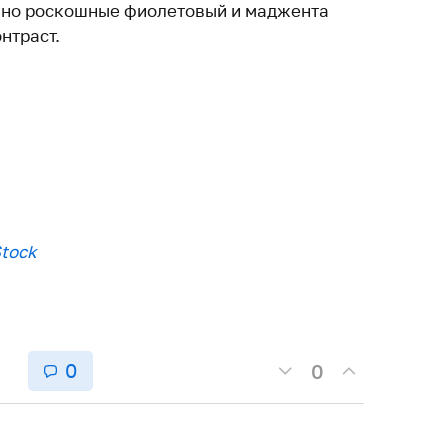
нно роскошные фиолетовый и маджента
нтраст.
Stock
0
0