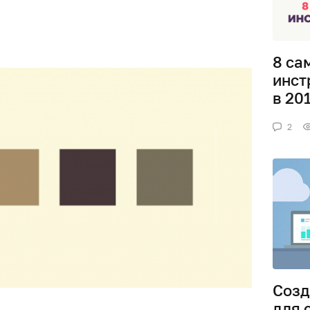
8 са
инст
в 20
2
Созд
для 