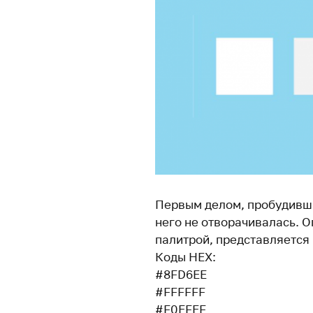
Первым делом, пробудивши
него не отворачивалась. 
палитрой, представляется
Коды HEX:
#8FD6EE
#FFFFFF
#F0EFEF