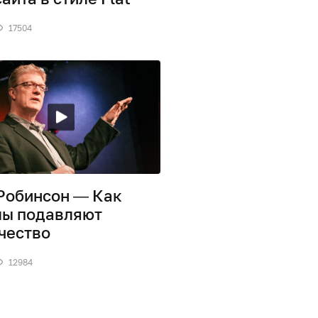
17504
Робинсон — Как
ы подавляют
чество
12984