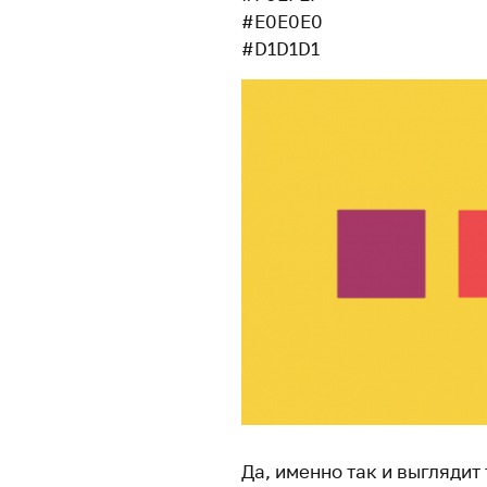
#E0E0E0
#D1D1D1
Да, именно так и выгляди