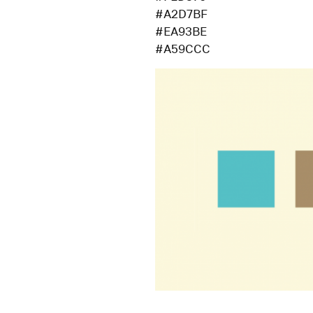
#A2D7BF
#EA93BE
#A59CCC