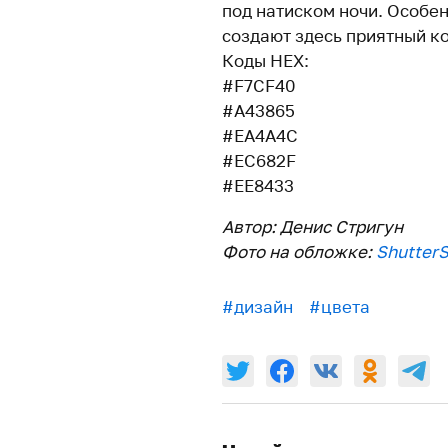
под натиском ночи. Особе
создают здесь приятный ко
Коды HEX:
#F7CF40
#A43865
#EA4A4C
#EC682F
#EE8433
Автор: Денис Стригун
Фото на обложке:
Shutter
#дизайн
#цвета