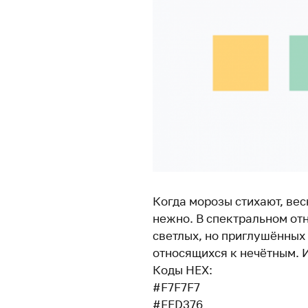
Когда морозы стихают, вес
нежно. В спектральном от
светлых, но приглушённых 
относящихся к нечётным. 
Коды HEX:
#F7F7F7
#FED376