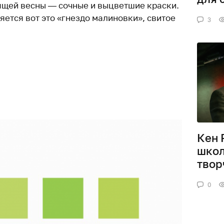
ящей весны — сочные и выцветшие краски.
ется вот это «гнездо малиновки», свитое
3
Кен 
школ
твор
0