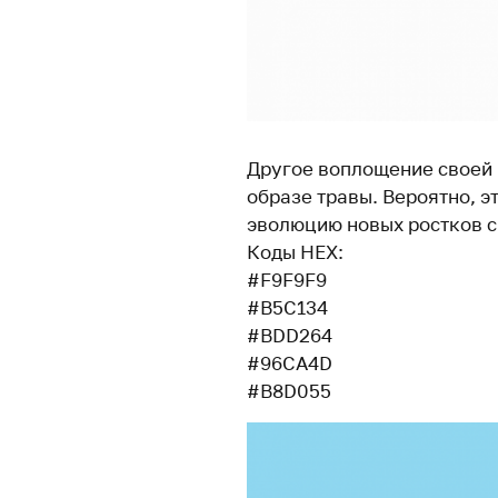
Другое воплощение своей
образе травы. Вероятно, 
эволюцию новых ростков 
Коды HEX:
#F9F9F9
#B5C134
#BDD264
#96CA4D
#B8D055