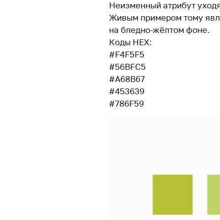
Неизменный атрибут уход
Живым примером тому явля
на бледно-жёлтом фоне.
Коды HEX:
#F4F5F5
#56BFC5
#A68B67
#453639
#786F59