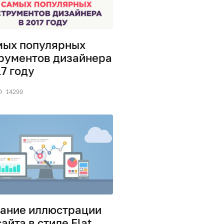
мых популярных
рументов дизайнера
17 году
14299
ание иллюстрации
сайта в стиле Flat