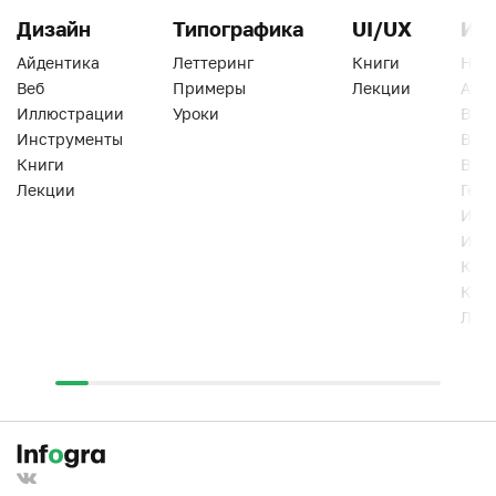
Дизайн
Типографика
UI/UX
Ин
Айдентика
Леттеринг
Книги
Han
Веб
Примеры
Лекции
Ати
Иллюстрации
Уроки
Веб
Инструменты
Вид
Книги
Виз
Лекции
Геро
Инс
Инт
Кни
Кур
Лек