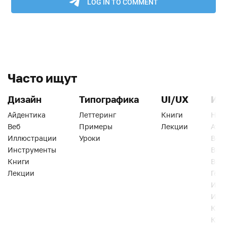
Часто ищут
Дизайн
Типографика
UI/UX
Ин
Айдентика
Леттеринг
Книги
Han
Веб
Примеры
Лекции
Ати
Иллюстрации
Уроки
Веб
Инструменты
Вид
Книги
Виз
Лекции
Геро
Инс
Инт
Кни
Кур