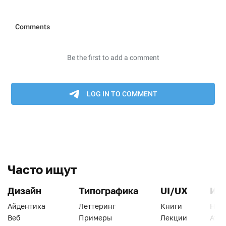
Часто ищут
Дизайн
Типографика
UI/UX
Ин
Айдентика
Леттеринг
Книги
Han
Веб
Примеры
Лекции
Ати